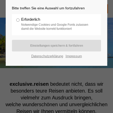
Bitte treffen Sie eine Auswahl um fortzufahren
Erforderlich
Notwendige Cookies und Google Fonts zulassen
damit die Website korrekt funktioniert
Starnberger Reisebüro
exclusive.reisen - Wir stellen Ihre Reisen
individuell zusammen!
Datenschutzerklärung
Impressum
exclusive.reisen
bedeutet nicht, dass wir
besonders teure Reisen anbieten. Es soll
vielmehr zum Ausdruck bringen,
welche wunderschönen und unvergleichlichen
Reisen wir Ihnen vermitteln können.