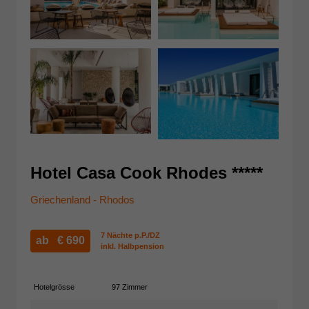
Hotel Casa Cook Rhodes *****
Griechenland - Rhodos
7 Nächte p.P./DZ
ab €
690
inkl. Halbpension
Hotelgrösse
97 Zimmer