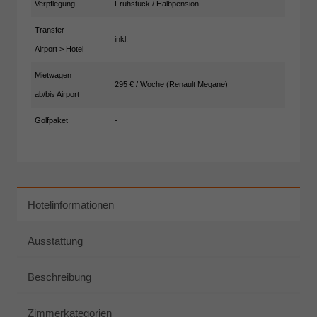
Verpflegung
Frühstück / Halbpension
Transfer
inkl.
Airport > Hotel
Mietwagen
295 € / Woche (Renault Megane)
ab/bis Airport
Golfpaket
-
Hotelinformationen
Ausstattung
Beschreibung
Zimmerkategorien