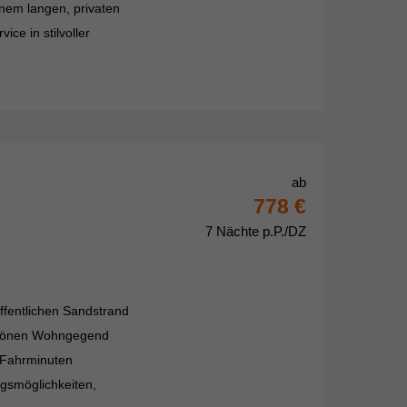
nem langen, privaten
ice in stilvoller
ab
778 €
7 Nächte p.P./DZ
ffentlichen Sandstrand
schönen Wohngegend
n Fahrminuten
ngsmöglichkeiten,