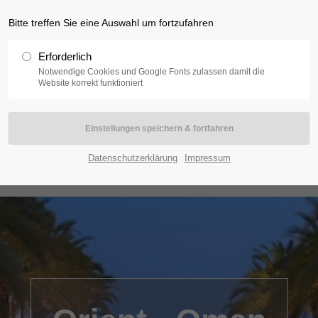
Bitte treffen Sie eine Auswahl um fortzufahren
Erforderlich
Notwendige Cookies und Google Fonts zulassen damit die
Website korrekt funktioniert
frika
Indischer Ozean
Orient
Karibik
K
Datenschutzerklärung
Impressum
Termine