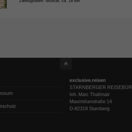
Zielflughafen: Muscat, ca. 18 km.
exclusive.reisen
STARNBERGER REISEBÜ
essum
Inh. Marc Thallmair
Maximilianstraße 14
nschutz
D-82319 Starnberg