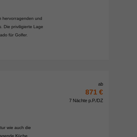
en hervorragenden und
 Die priviligierte Lage
ado für Golfer.
ab
871 €
7 Nächte p.P./DZ
tur wie auch die
ragende Küche,