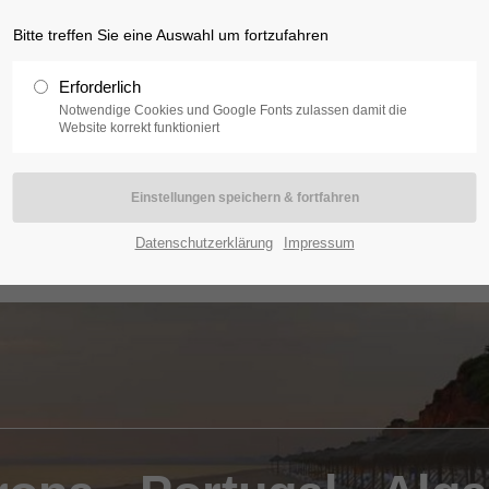
Bitte treffen Sie eine Auswahl um fortzufahren
Erforderlich
Notwendige Cookies und Google Fonts zulassen damit die
Website korrekt funktioniert
frika
Indischer Ozean
Orient
Karibik
K
Datenschutzerklärung
Impressum
Termine