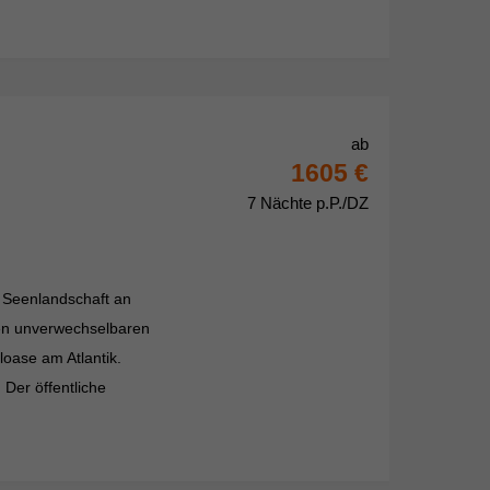
ab
1605 €
7 Nächte p.P./DZ
d Seenlandschaft an
den unverwechselbaren
loase am Atlantik.
 Der öffentliche