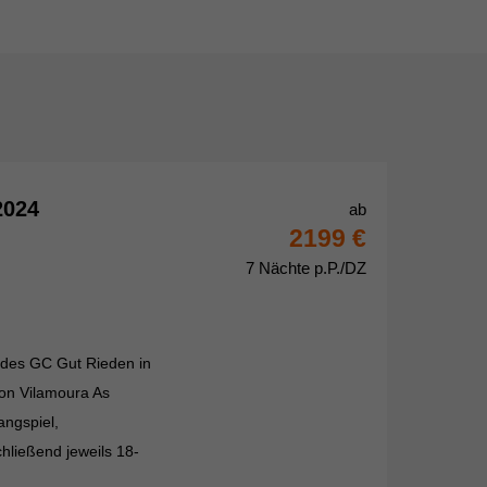
2024
ab
2199 €
7 Nächte p.P./DZ
te des GC Gut Rieden in
ton Vilamoura As
angspiel,
ließend jeweils 18-