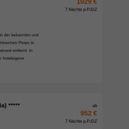
1029 €
7 Nächte p.P./DZ
 in der bekannten und
hlreichen Pinien in
trand entfernt. In
r hoteleigene
a) *****
ab
952 €
7 Nächte p.P./DZ