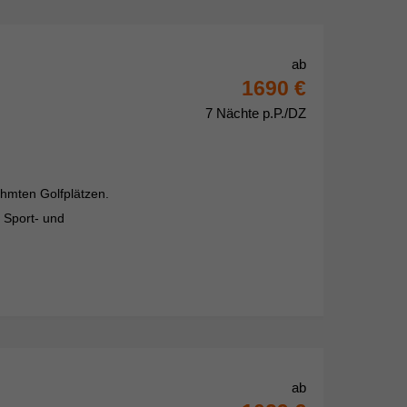
ab
1690 €
7 Nächte p.P./DZ
hmten Golfplätzen.
e Sport- und
ab