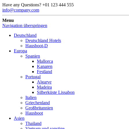
Have any Questions?
+01 123 444 555
info@company.com
Menu
Navigation überspringen
Deutschland
Deutschland Hotels
Hausboot-D
Europa
Spanien
Mallorca
Kanaren
Festland
Portugal
Algarve
Madeira
Silberküste Lissabon
Italien
Griechenland
Großbritannien
Hausboot
Asien
Thailand
Vietnam und sonstige