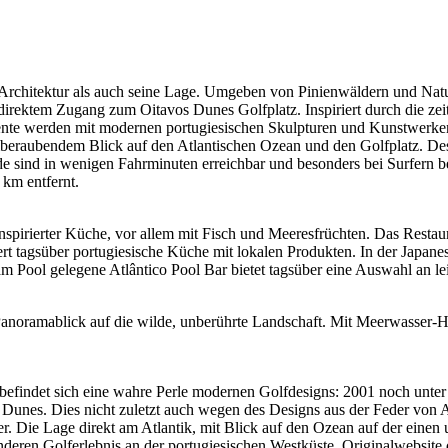
 Architektur als auch seine Lage. Umgeben von Pinienwäldern und Natu
ektem Zugang zum Oitavos Dunes Golfplatz. Inspiriert durch die zeitlos
te werden mit modernen portugiesischen Skulpturen und Kunstwerken g
raubendem Blick auf den Atlantischen Ozean und den Golfplatz. Des 
sind in wenigen Fahrminuten erreichbar und besonders bei Surfern bel
 km entfernt.
nspirierter Küche, vor allem mit Fisch und Meeresfrüchten. Das Resta
rt tagsüber portugiesische Küche mit lokalen Produkten. In der Japane
m Pool gelegene Atlântico Pool Bar bietet tagsüber eine Auswahl an le
n Panoramablick auf die wilde, unberührte Landschaft. Mit Meerwasse
 befindet sich eine wahre Perle modernen Golfdesigns: 2001 noch unter
Dunes. Dies nicht zuletzt auch wegen des Designs aus der Feder von A
 Die Lage direkt am Atlantik, mit Blick auf den Ozean auf der einen u
eren Golferlebnis an der portugiesischen Westküste. Originalwebsite 