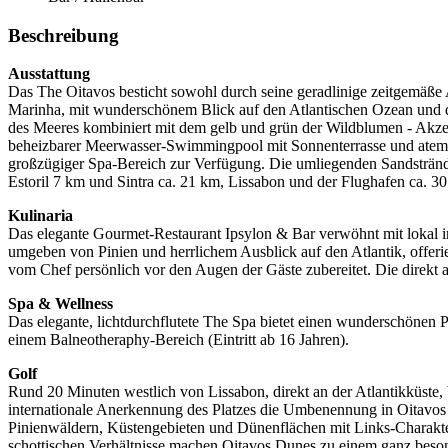
Beschreibung
Ausstattung
Das The Oitavos besticht sowohl durch seine geradlinige zeitgemäße
Marinha, mit wunderschönem Blick auf den Atlantischen Ozean und dir
des Meeres kombiniert mit dem gelb und grün der Wildblumen - Akzen
beheizbarer Meerwasser-Swimmingpool mit Sonnenterrasse und atembe
großzügiger Spa-Bereich zur Verfügung. Die umliegenden Sandstrände 
Estoril 7 km und Sintra ca. 21 km, Lissabon und der Flughafen ca. 30
Kulinaria
Das elegante Gourmet-Restaurant Ipsylon & Bar verwöhnt mit lokal i
umgeben von Pinien und herrlichem Ausblick auf den Atlantik, offerie
vom Chef persönlich vor den Augen der Gäste zubereitet. Die direkt a
Spa & Wellness
Das elegante, lichtdurchflutete The Spa bietet einen wunderschöne
einem Balneotheraphy-Bereich (Eintritt ab 16 Jahren).
Golf
Rund 20 Minuten westlich von Lissabon, direkt an der Atlantikküste,
internationale Anerkennung des Platzes die Umbenennung in Oitavos 
Pinienwäldern, Küstengebieten und Dünenflächen mit Links-Charakter.
schottischen Verhältnisse machen Oitavos Dunes zu einem ganz besond