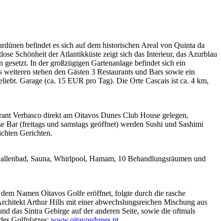
rdünen befindet es sich auf dem historischen Areal von Quinta da
e Schönheit der Atlantikküste zeigt sich das Interieur, das Azurblau
esetzt. In der großzügigen Gartenanlage befindet sich ein
weiteren stehen den Gästen 3 Restaurants und Bars sowie ein
iebt. Garage (ca. 15 EUR pro Tag). Die Orte Cascais ist ca. 4 km,
urant Verbasco direkt am Oitavos Dunes Club House gelegen,
se Bar (freitags und samstags geöffnet) werden Sushi und Sashimi
ichten Gerichten.
r-Hallenbad, Sauna, Whirlpool, Hamam, 10 Behandlungsräumen und
 dem Namen Oitavos Golfe eröffnet, folgte durch die rasche
rchitekt Arthur Hills mit einer abwechslungsreichen Mischung aus
nd das Sintra Gebirge auf der anderen Seite, sowie die oftmals
des Golfplatzes:
www.oitavosdunes.pt