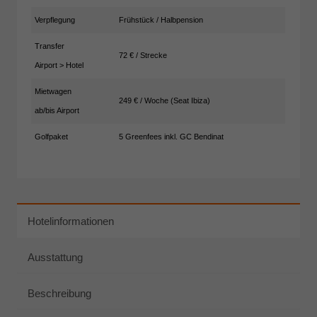
Verpflegung
Frühstück / Halbpension
Transfer
72 € / Strecke
Airport > Hotel
Mietwagen
249 € / Woche (Seat Ibiza)
ab/bis Airport
Golfpaket
5 Greenfees inkl. GC Bendinat
Hotelinformationen
Ausstattung
Beschreibung