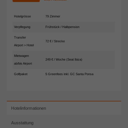
Hotelgrösse
79 Zimmer
Verpflegung
Frühstück / Halbpension
Transfer
72 € / Strecke
Airport > Hotel
Mietwagen
249 € / Woche (Seat Ibiza)
ab/bis Airport
Golfpaket
5 Greenfees inkl. GC Santa Ponsa
Hotelinformationen
Ausstattung