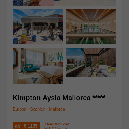
Kimpton Aysla Mallorca *****
Europa - Spanien - Mallorca
7 Nächte p.P./DZ
ab €
1135
inkl. Frühstück