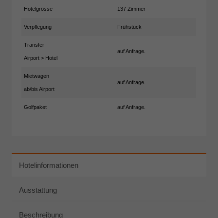
Hotelgrösse
137 Zimmer
Verpflegung
Frühstück
Transfer
auf Anfrage.
Airport > Hotel
Mietwagen
auf Anfrage.
ab/bis Airport
Golfpaket
auf Anfrage.
Hotelinformationen
Ausstattung
Beschreibung