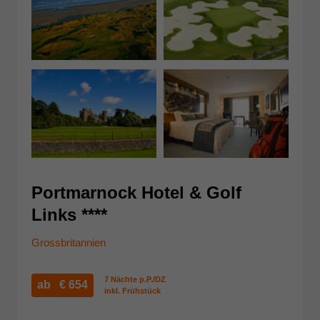
Portmarnock Hotel & Golf
Links ****
Grossbritannien
7 Nächte p.P./DZ
ab €
654
inkl. Frühstück