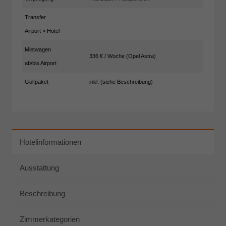
Transfer
-
Airport > Hotel
Mietwagen
336 € / Woche (Opel Astra)
ab/bis Airport
Golfpaket
inkl. (siehe Beschreibung)
Hotelinformationen
Ausstattung
Beschreibung
Zimmerkategorien