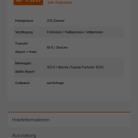
inkl. Frühstück
Hotelgrösse
376 Zimmer
Verpflegung
Frühstück / Halbpension / Vollpension
Transfer
60 € / Strecke
Airport > Hotel
Mietwagen
323 € / Woche (Toyota Fortuner SUV)
ab/bis Airport
Golfpaket
auf Anfrage.
Hotelinformationen
Ausstattung