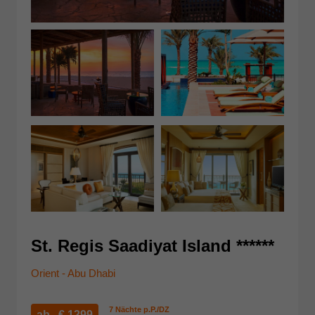
St. Regis Saadiyat Island ******
Orient - Abu Dhabi
7 Nächte p.P./DZ
ab €
1299