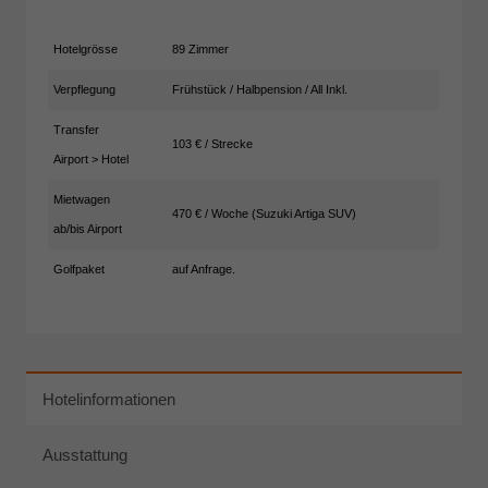
Hotelgrösse
89 Zimmer
Verpflegung
Frühstück / Halbpension / All Inkl.
Transfer
103 € / Strecke
Airport > Hotel
Mietwagen
470 € / Woche (Suzuki Artiga SUV)
ab/bis Airport
Golfpaket
auf Anfrage.
Hotelinformationen
Ausstattung