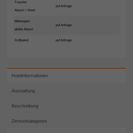
Transfer
auf Anfrage
Airport > Hotel
Mietwagen
auf Anfrage
ab/bis Airport
Golfpaket
auf Anfrage
Hotelinformationen
Ausstattung
Beschreibung
Zimmerkategorien