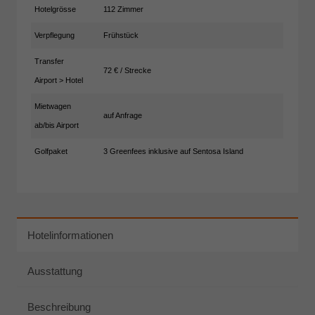
Hotelgrösse
112 Zimmer
Verpflegung
Frühstück
Transfer
72 € / Strecke
Airport > Hotel
Mietwagen
auf Anfrage
ab/bis Airport
Golfpaket
3 Greenfees inklusive auf Sentosa Island
Hotelinformationen
Ausstattung
Beschreibung