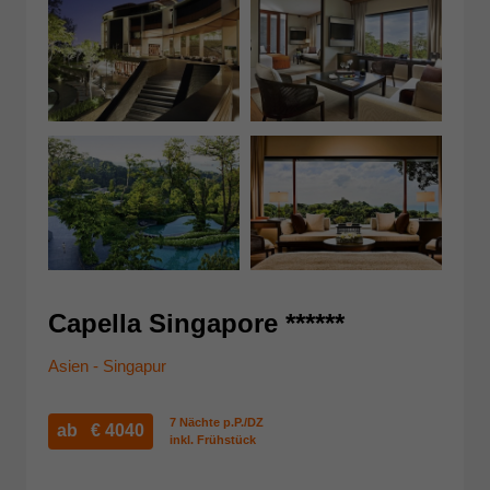
Capella Singapore ******
Asien - Singapur
7 Nächte p.P./DZ
ab €
4040
inkl. Frühstück